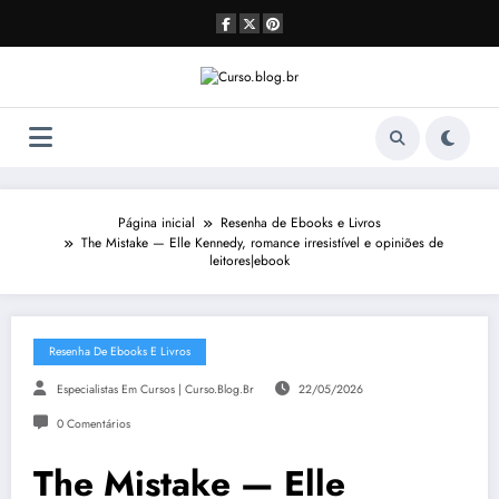
Pular
para
o
conteúdo
Página inicial
Resenha de Ebooks e Livros
The Mistake — Elle Kennedy, romance irresistível e opiniões de
leitores|ebook
Resenha De Ebooks E Livros
Especialistas Em Cursos | Curso.blog.br
22/05/2026
0 Comentários
The Mistake — Elle