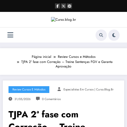
Pular
para
o
conteúdo
Página inicial
Review Cursos e Métodos
TJPA 2ª fase com Correção – Treine Sentenças FGV e Garanta
Aprovação
Review Cursos E Métodos
Especialistas Em Cursos | Curso.blog.br
31/05/2026
0 Comentários
TJPA 2ª fase com
Correção – Treine