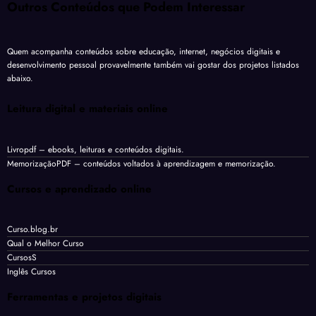
Outros Conteúdos que Podem Interessar
Quem acompanha conteúdos sobre educação, internet, negócios digitais e
desenvolvimento pessoal provavelmente também vai gostar dos projetos listados
abaixo.
Leitura digital e materiais online
Livropdf
– ebooks, leituras e conteúdos digitais.
MemorizaçãoPDF
– conteúdos voltados à aprendizagem e memorização.
Cursos e aprendizado online
Curso.blog.br
Qual o Melhor Curso
CursosS
Inglês Cursos
Ferramentas e projetos digitais