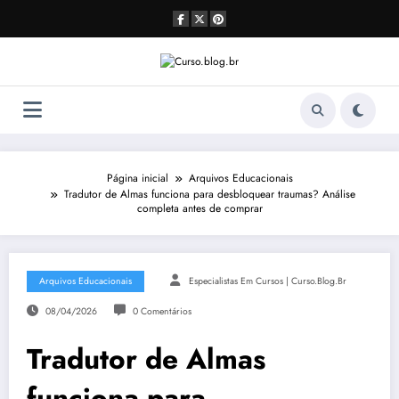
Pular
para
o
conteúdo
Página inicial
Arquivos Educacionais
Tradutor de Almas funciona para desbloquear traumas? Análise
completa antes de comprar
Arquivos Educacionais
Especialistas Em Cursos | Curso.blog.br
08/04/2026
0 Comentários
Tradutor de Almas
funciona para