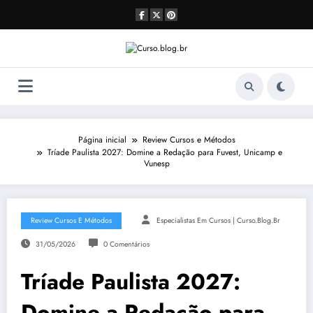
Pular
para
o
conteúdo
Página inicial
Review Cursos e Métodos
Tríade Paulista 2027: Domine a Redação para Fuvest, Unicamp e
Vunesp
Review Cursos E Métodos
Especialistas Em Cursos | Curso.blog.br
31/05/2026
0 Comentários
Tríade Paulista 2027:
Domine a Redação para