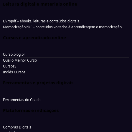
Leitura digital e materiais online
Livropdf
– ebooks, leituras e conteúdos digitais.
MemorizaçãoPDF
– conteúdos voltados à aprendizagem e memorização.
Cursos e aprendizado online
Curso.blog.br
Qual o Melhor Curso
CursosS
Inglês Cursos
Ferramentas e projetos digitais
Ferramentas do Coach
Plataformas e indicações
Compras Digitais