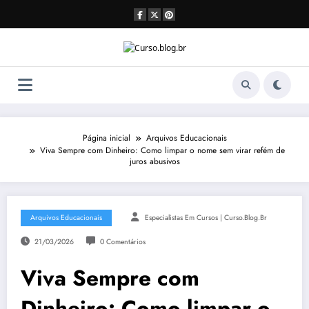
Pular
para
o
conteúdo
Página inicial
Arquivos Educacionais
Viva Sempre com Dinheiro: Como limpar o nome sem virar refém de
juros abusivos
Arquivos Educacionais
Especialistas Em Cursos | Curso.blog.br
21/03/2026
0 Comentários
Viva Sempre com
Dinheiro: Como limpar o