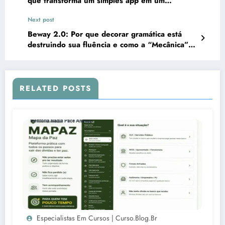
que transforma um simples app em um
acelerador de autoconhecimento 10x mais
Next post
rápido)
Beway 2.0: Por que decorar gramática está
destruindo sua fluência e como a “Mecânica”
resolve isso em 90 dias.
RELATED POSTS
Especialistas Em Cursos | Curso.blog.br