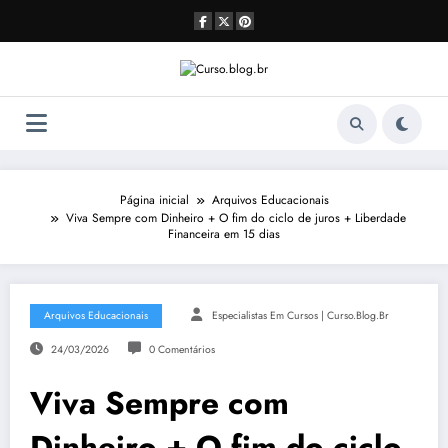
Pular
para
o
conteúdo
Página inicial
Arquivos Educacionais
Viva Sempre com Dinheiro + O fim do ciclo de juros + Liberdade
Financeira em 15 dias
Arquivos Educacionais
Especialistas Em Cursos | Curso.blog.br
24/03/2026
0 Comentários
Viva Sempre com
Dinheiro + O fim do ciclo