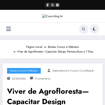
Pular
para
o
conteúdo
Página inicial
Review Cursos e Métodos
Viver de Agrofloresta—Capacitar Design Permacultura e 7 Dias
Review Cursos E Métodos
Especialistas Em Cursos | Curso.blog.br
22/05/2026
0 Comentários
Viver de Agrofloresta—
Capacitar Design