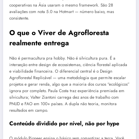
cooperativas na Ásia usaram o mesmo framework. São 28
avaliações com nota 5.0 na Hotmart — número baixo, mas
consistente.
O que o Viver de Agrofloresta
realmente entrega
Não é permacultura pra hobby. Não é silvicultura pura. É a
interseção entre design de ecossistemas, ciência florestal aplicada
e viabilidade financeira. O diferencial central é o Design
Agroflorestal Replicável — uma metodologia que permite escalar
projetos e gerar renda, algo que a maioria dos cursos “ecológicos”
ignora por completo. Paula Costa traz experiência premiada em
silvicultura; Valter Ziantoni carrega dez anos de trabalho com
PNUD e FAO em 100+ países. A dupla não teoria, monitora
resultados em campo.
Conteúdo dividido por nível, não por hype
O módulo Pioneer ensina o básico sem romantizar a terra. Você