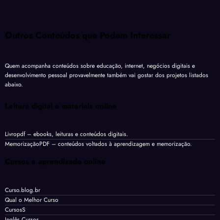
Outros Conteúdos que Podem Interessar
Quem acompanha conteúdos sobre educação, internet, negócios digitais e
desenvolvimento pessoal provavelmente também vai gostar dos projetos listados
abaixo.
Leitura digital e materiais online
Livropdf
– ebooks, leituras e conteúdos digitais.
MemorizaçãoPDF
– conteúdos voltados à aprendizagem e memorização.
Cursos e aprendizado online
Curso.blog.br
Qual o Melhor Curso
CursosS
Inglês Cursos