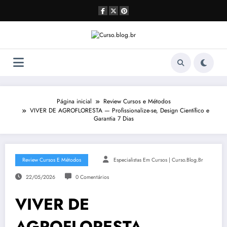
Pular
para
o
conteúdo
Página inicial
Review Cursos e Métodos
VIVER DE AGROFLORESTA — Profissionalize-se, Design Científico e
Garantia 7 Dias
Review Cursos E Métodos
Especialistas Em Cursos | Curso.blog.br
22/05/2026
0 Comentários
VIVER DE
AGROFLORESTA —