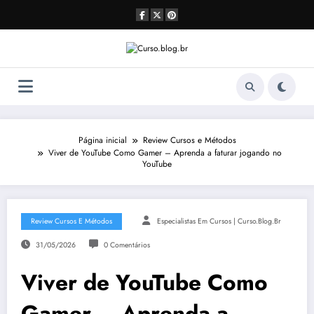
Pular
para
o
conteúdo
Página inicial
Review Cursos e Métodos
Viver de YouTube Como Gamer – Aprenda a faturar jogando no
YouTube
Review Cursos E Métodos
Especialistas Em Cursos | Curso.blog.br
31/05/2026
0 Comentários
Viver de YouTube Como
Gamer – Aprenda a