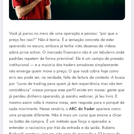
Você já parou no meio de uma operação e pensou: “por que o
preço fez isso?” Não é teoria. É a sensação concreta de estar
operando no escuro, embora já tenha visto dezenas de vídeos
sobre price action. O mercado financeiro não é um tabuleiro onde
padrões repetem de forma previsível. Ele é um campo de pressão
institucional — e a maioria dos traders amadores simplesmente
não enxerga quem move o preço. O que você cobra hoje como
erro seu pode ser, na verdade, falta de leitura de contexto. A busca
por “curso de trading para quem já tem experiência mas não tem
consistência” cresce porque esse perfil existe em massa: gente que
já perdeu dinheiro operando, já assistiu webinar, já leu livro. E
mesmo assim volta à mesma mesa, sem resposta para o porquê de
cada movimento. Nesse cenário, o
ABC do Trader
aparece como
uma proposta diferente. Não é mais um curso que ensina a clicar
no botão de compra. É um método que força o operador a
entender o raciocínio por trás da entrada e da saída. Rubens
Binhardi construiu isso em oito anos de mercado e 23 turmas de