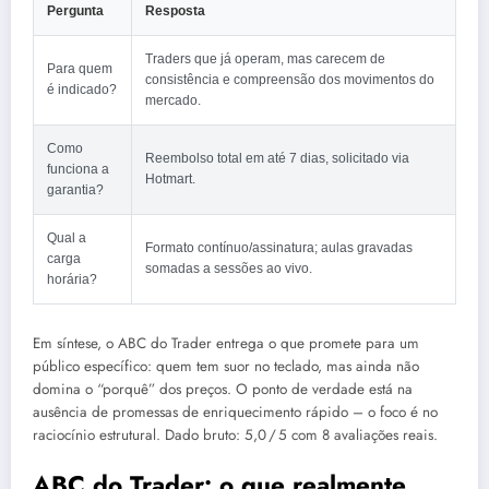
Pergunta
Resposta
Traders que já operam, mas carecem de
Para quem
consistência e compreensão dos movimentos do
é indicado?
mercado.
Como
Reembolso total em até 7 dias, solicitado via
funciona a
Hotmart.
garantia?
Qual a
Formato contínuo/assinatura; aulas gravadas
carga
somadas a sessões ao vivo.
horária?
Em síntese, o ABC do Trader entrega o que promete para um
público específico: quem tem suor no teclado, mas ainda não
domina o “porquê” dos preços. O ponto de verdade está na
ausência de promessas de enriquecimento rápido – o foco é no
raciocínio estrutural. Dado bruto: 5,0 / 5 com 8 avaliações reais.
ABC do Trader: o que realmente