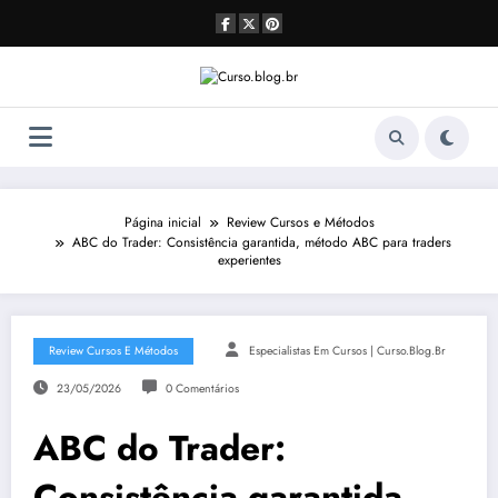
Pular
para
o
conteúdo
Página inicial
Review Cursos e Métodos
ABC do Trader: Consistência garantida, método ABC para traders
experientes
Review Cursos E Métodos
Especialistas Em Cursos | Curso.blog.br
23/05/2026
0 Comentários
ABC do Trader:
Consistência garantida,