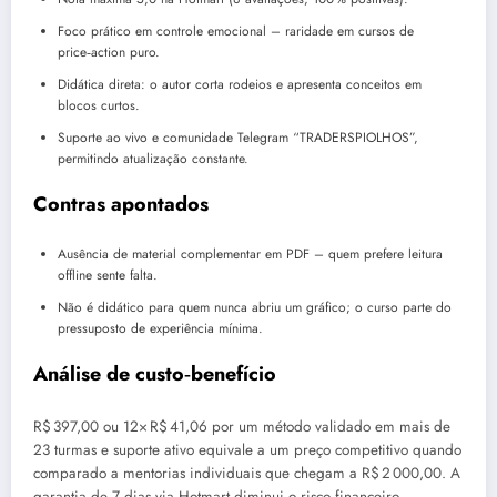
Foco prático em controle emocional – raridade em cursos de
price‑action puro.
Didática direta: o autor corta rodeios e apresenta conceitos em
blocos curtos.
Suporte ao vivo e comunidade Telegram “TRADERSPIOLHOS”,
permitindo atualização constante.
Contras apontados
Ausência de material complementar em PDF – quem prefere leitura
offline sente falta.
Não é didático para quem nunca abriu um gráfico; o curso parte do
pressuposto de experiência mínima.
Análise de custo‑benefício
R$ 397,00 ou 12× R$ 41,06 por um método validado em mais de
23 turmas e suporte ativo equivale a um preço competitivo quando
comparado a mentorias individuais que chegam a R$ 2 000,00. A
garantia de 7 dias via Hotmart diminui o risco financeiro.