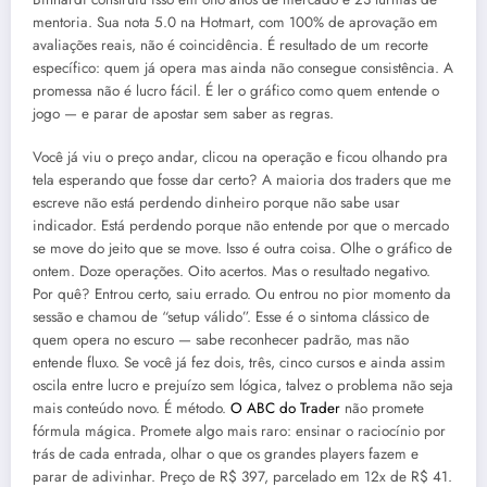
mentoria. Sua nota 5.0 na Hotmart, com 100% de aprovação em
avaliações reais, não é coincidência. É resultado de um recorte
específico: quem já opera mas ainda não consegue consistência. A
promessa não é lucro fácil. É ler o gráfico como quem entende o
jogo — e parar de apostar sem saber as regras.
Você já viu o preço andar, clicou na operação e ficou olhando pra
tela esperando que fosse dar certo? A maioria dos traders que me
escreve não está perdendo dinheiro porque não sabe usar
indicador. Está perdendo porque não entende por que o mercado
se move do jeito que se move. Isso é outra coisa. Olhe o gráfico de
ontem. Doze operações. Oito acertos. Mas o resultado negativo.
Por quê? Entrou certo, saiu errado. Ou entrou no pior momento da
sessão e chamou de “setup válido”. Esse é o sintoma clássico de
quem opera no escuro — sabe reconhecer padrão, mas não
entende fluxo. Se você já fez dois, três, cinco cursos e ainda assim
oscila entre lucro e prejuízo sem lógica, talvez o problema não seja
mais conteúdo novo. É método.
O ABC do Trader
não promete
fórmula mágica. Promete algo mais raro: ensinar o raciocínio por
trás de cada entrada, olhar o que os grandes players fazem e
parar de adivinhar. Preço de R$ 397, parcelado em 12x de R$ 41.