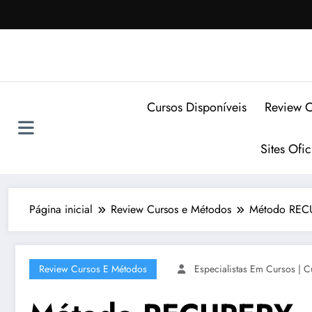
Pular
para
o
conteúdo
Cursos Disponíveis
Review C
Sites Ofi
Página inicial
Review Cursos e Métodos
Método RECUP
Review Cursos E Métodos
Especialistas Em Cursos | C