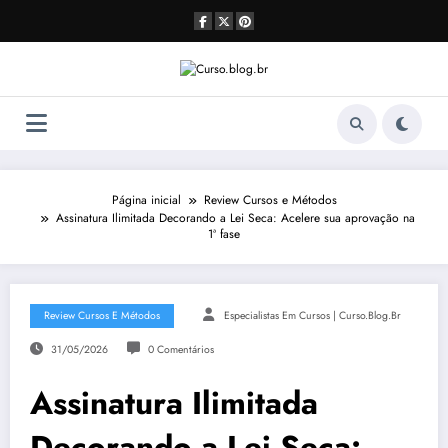
Pular
para
o
conteúdo
Página inicial
Review Cursos e Métodos
Assinatura Ilimitada Decorando a Lei Seca: Acelere sua aprovação na
1ª fase
Review Cursos E Métodos
Especialistas Em Cursos | Curso.blog.br
31/05/2026
0 Comentários
Assinatura Ilimitada
Decorando a Lei Seca: