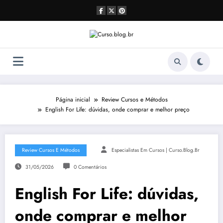
Pular
para
o
conteúdo
Página inicial
Review Cursos e Métodos
English For Life: dúvidas, onde comprar e melhor preço
Review Cursos E Métodos
Especialistas Em Cursos | Curso.blog.br
31/05/2026
0 Comentários
English For Life: dúvidas,
onde comprar e melhor