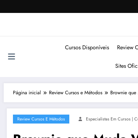
Pular
para
o
conteúdo
Cursos Disponíveis
Review C
Sites Ofi
Página inicial
Review Cursos e Métodos
Brownie que 
Review Cursos E Métodos
Especialistas Em Cursos | C