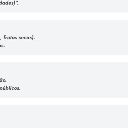
idades)”.
, frutas secas).
os.
ão.
públicos.