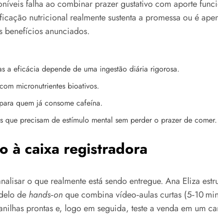
níveis falha ao combinar prazer gustativo com aporte func
tificação nutricional realmente sustenta a promessa ou é a
 benefícios anunciados.
s a eficácia depende de uma ingestão diária rigorosa.
om micronutrientes bioativos.
 para quem já consome cafeína.
tes que precisam de estímulo mental sem perder o prazer de comer.
o à caixa registradora
 analisar o que realmente está sendo entregue. Ana Eliza estr
delo de
hands‑on
que combina vídeo‑aulas curtas (5‑10 min
anilhas prontas e, logo em seguida, teste a venda em um can