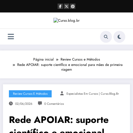
Pular
para
o
conteúdo
Página inicial
Review Cursos e Métodos
Rede APOIAR: suporte científico e emocional para mães de primeira
viagem
Review Cursos E Métodos
Especialistas Em Cursos | Curso.blog.br
02/06/2026
0 Comentários
Rede APOIAR: suporte
científico e emocional