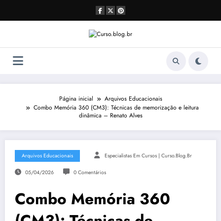
Pular
para
o
conteúdo
Página inicial
Arquivos Educacionais
Combo Memória 360 (CM3): Técnicas de memorização e leitura
dinâmica – Renato Alves
Arquivos Educacionais
Especialistas Em Cursos | Curso.blog.br
05/04/2026
0 Comentários
Combo Memória 360
(CM3): Técnicas de