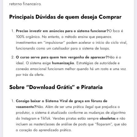
retorno financeiro.
Principais Dúvidas de quem deseja Comprar
Preciso investir em anúncios para o sistema funcionar?
O foco é
100% orgânico. No entanto, o método ensina que pequenos
investimentos em “impulsionar” podem acelerar o início do ciclo viral,
funcionando como um catalisador para o sistema de loops.
O curso serve para quem tem vergonha de aparecer?
Não é o
ideal. O sistema exige
humanização
. Estratégias de autoridade e
conexão emocional funcionam melhor quando há um rosto e uma voz
por trás da oferta.
Sobre “Download Grátis” e Pirataria
Consigo baixar o Sistema Viral de graça em fóruns de
vazamento?
Não. Além de ser uma prática ilegal que prejudica o
produtor, o sistema é atualizado conforme as mudanças de algoritmo
do Instagram e TikTok. Versões piratas estão sempre
obsoletas
e não
incluem as masterclasses de análise de posts que “floparam”, que são
o coração do aprendizado prático.