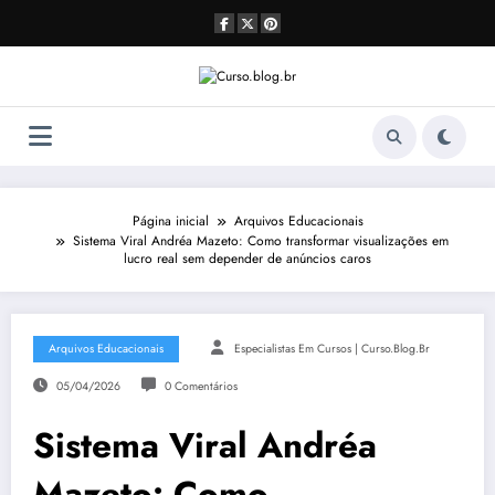
Pular
para
o
conteúdo
Página inicial
Arquivos Educacionais
Sistema Viral Andréa Mazeto: Como transformar visualizações em
lucro real sem depender de anúncios caros
Arquivos Educacionais
Especialistas Em Cursos | Curso.blog.br
05/04/2026
0 Comentários
Sistema Viral Andréa
Mazeto: Como