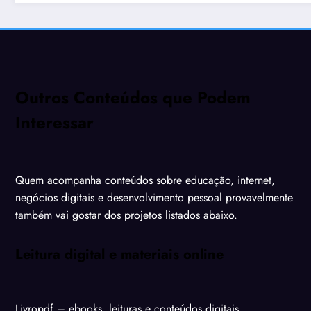
Outros Conteúdos que Podem
Interessar
Quem acompanha conteúdos sobre educação, internet,
negócios digitais e desenvolvimento pessoal provavelmente
também vai gostar dos projetos listados abaixo.
Leitura digital e materiais online
Livropdf
– ebooks, leituras e conteúdos digitais.