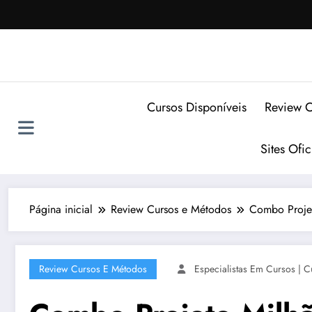
Pular
para
o
conteúdo
Cursos Disponíveis
Review C
Sites Ofi
Página inicial
Review Cursos e Métodos
Combo Projet
Review Cursos E Métodos
Especialistas Em Cursos | C