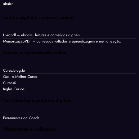
abaixo.
Leitura digital e materiais online
Livropdf
– ebooks, leituras e conteúdos digitais.
MemorizaçãoPDF
– conteúdos voltados à aprendizagem e memorização.
Cursos e aprendizado online
Curso.blog.br
Qual o Melhor Curso
CursosS
Inglês Cursos
Ferramentas e projetos digitais
Ferramentas do Coach
Plataformas e indicações