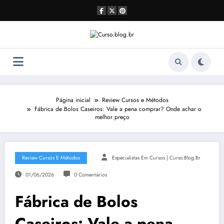
Pular
para
o
conteúdo
Página inicial
Review Cursos e Métodos
Fábrica de Bolos Caseiros: Vale a pena comprar? Onde achar o
melhor preço
Review Cursos E Métodos
Especialistas Em Cursos | Curso.blog.br
01/06/2026
0 Comentários
Fábrica de Bolos
Caseiros: Vale a pena