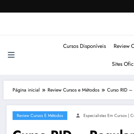
Pular
para
o
conteúdo
Cursos Disponíveis
Review C
Sites Ofi
Página inicial
Review Cursos e Métodos
Curso RID – 
Review Cursos E Métodos
Especialistas Em Cursos | C