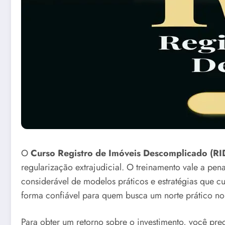
O
Curso Registro de Imóveis Descomplicado (RI
regularização extrajudicial. O treinamento vale a pe
considerável de modelos práticos e estratégias que c
forma confiável para quem busca um norte prático no 
Para obter um retorno sobre o investimento, você pr