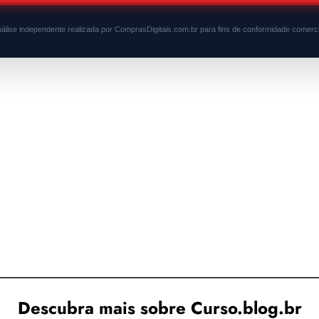
álise independente realizada por ComprasDigitais.com.br para fins de conformidade comerci
Descubra mais sobre Curso.blog.br