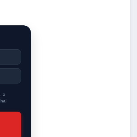
, o
nal.