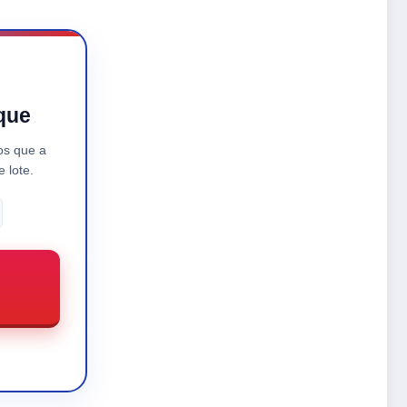
que
os que a
 lote.