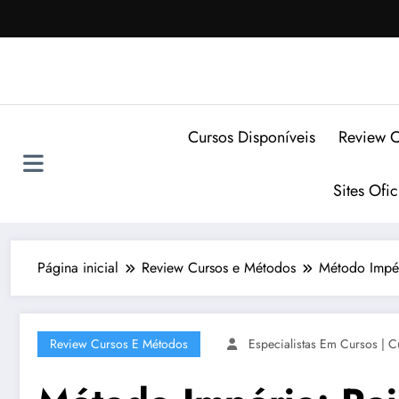
Pular
para
o
conteúdo
Cursos Disponíveis
Review C
Sites Ofi
Página inicial
Review Cursos e Métodos
Método Impér
Review Cursos E Métodos
Especialistas Em Cursos | C