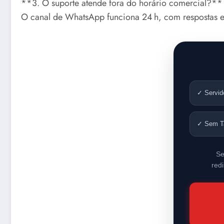
**3. O suporte atende fora do horário comercial?**
O canal de WhatsApp funciona 24 h, com respostas em
✓ Servid
✓ Sem T
Se
red