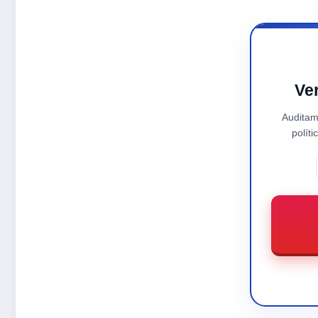
Ve
Auditam
polít