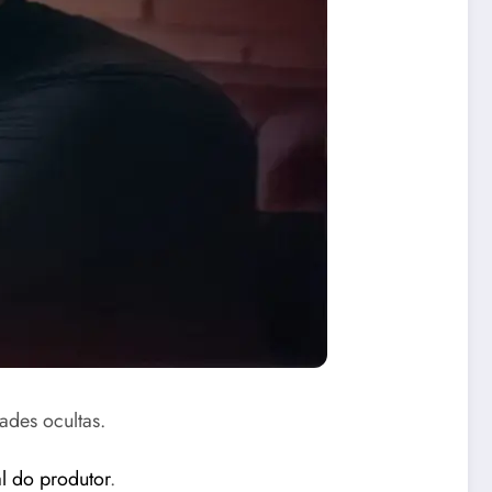
des ocultas.
ial do produtor
.