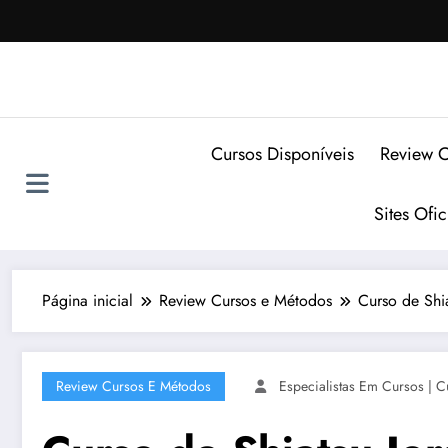
Pular
para
o
conteúdo
Cursos Disponíveis
Review C
Sites Ofi
Página inicial
Review Cursos e Métodos
Curso de Shi
Review Cursos E Métodos
Especialistas Em Cursos | C