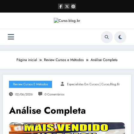
Pular
para
o
conteúdo
Página inicial
Review Cursos e Métodos
Análise Completa
Review Cursos E Métodos
Especialistas Em Cursos | Curso.blog.br
02/06/2026
0 Comentários
Análise Completa