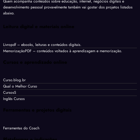
Quem acompanha conteúdos sobre educação, internet, negócios digitais e
desenvolvimento pessoal provavelmente também vai gostar dos projetos listados
abaixo.
Leitura digital e materiais online
Livropdf
– ebooks, leituras e conteúdos digitais.
MemorizaçãoPDF
– conteúdos voltados à aprendizagem e memorização.
Cursos e aprendizado online
Curso.blog.br
Qual o Melhor Curso
CursosS
Inglês Cursos
Ferramentas e projetos digitais
Ferramentas do Coach
Plataformas e indicações