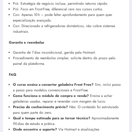
Pró: Estratégia de negócio inclusa, permitindo retorno rápido.
Pró: Foco em Frost Free, diferencial raro nos cursos curtos.
Con: Apenas 10 h – pode faltar aprofundamento para quem quer
especialização avançada.
Con: Direcionado a refrigeradores domésticos, não cobre sistemas
industriais.
Garantia e reembolso
Garantia de 7 dias incondicional, gerida pela Hotmart.
Procedimento de reembolso simples: solicite dentro do prazo pelo
painel da plataforma.
FAQ
O curso ensina a consertar geladeira Frost Free?
Sim, inclui passo
a passo para modelos convencionais e Frost Free.
Como funciona o módulo de compra e venda?
Ensina a achar
geladeiras usadas, reparar e revender com margem de lucro.
Preciso de conhecimento prévio?
Não. O conteúdo foi estruturado
para quem parte do zero.
Qual o tempo estimado para se tornar técnico?
Aproximadamente
90 dias de estudo e prática.
Onde encontro o suporte?
Via Hotmart e atualizações