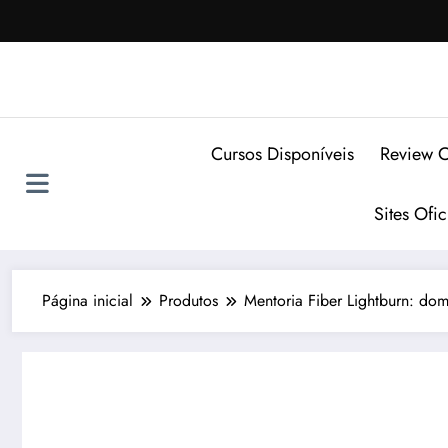
Pular
para
o
conteúdo
Cursos Disponíveis
Review C
Sites Ofi
Página inicial
Produtos
Mentoria Fiber Lightburn: dom