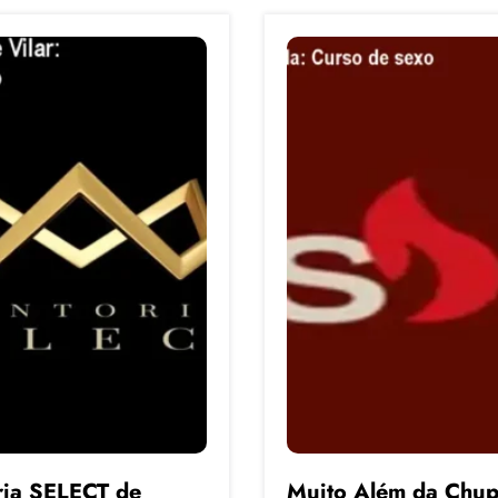
ia SELECT de
Muito Além da Chup