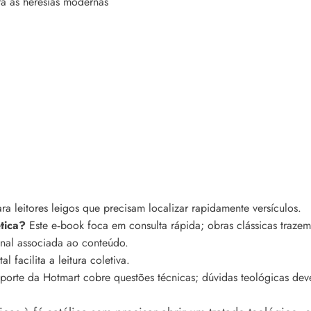
ra as heresias modernas
a leitores leigos que precisam localizar rapidamente versículos.
tica?
Este e‑book foca em consulta rápida; obras clássicas trazem 
onal associada ao conteúdo.
l facilita a leitura coletiva.
orte da Hotmart cobre questões técnicas; dúvidas teológicas dev