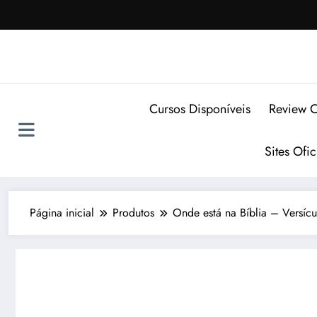
Pular
para
o
conteúdo
Cursos Disponíveis
Review C
Sites Ofi
Página inicial
Produtos
Onde está na Bíblia – Versíc