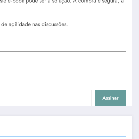
 este e‑book pode ser a solução. A compra é segura, a
de agilidade nas discussões.
Assinar