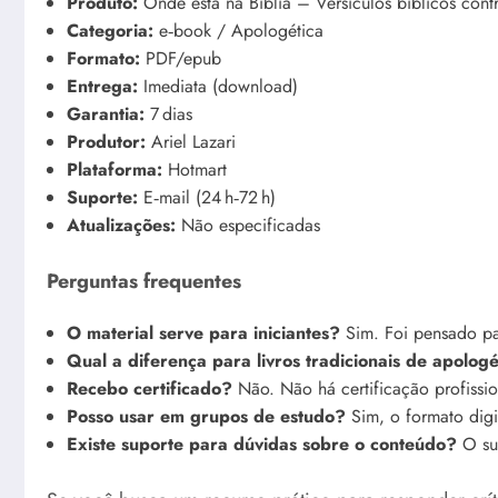
Produto:
Onde está na Bíblia – Versículos bíblicos cont
Categoria:
e‑book / Apologética
Formato:
PDF/epub
Entrega:
Imediata (download)
Garantia:
7 dias
Produtor:
Ariel Lazari
Plataforma:
Hotmart
Suporte:
E‑mail (24 h‑72 h)
Atualizações:
Não especificadas
Perguntas frequentes
O material serve para iniciantes?
Sim. Foi pensado par
Qual a diferença para livros tradicionais de apologé
Recebo certificado?
Não. Não há certificação profissi
Posso usar em grupos de estudo?
Sim, o formato digita
Existe suporte para dúvidas sobre o conteúdo?
O sup