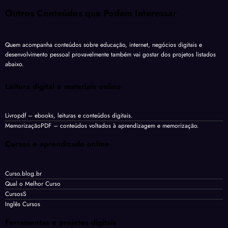
Outros Conteúdos que Podem Interessar
Quem acompanha conteúdos sobre educação, internet, negócios digitais e
desenvolvimento pessoal provavelmente também vai gostar dos projetos listados
abaixo.
Leitura digital e materiais online
Livropdf
– ebooks, leituras e conteúdos digitais.
MemorizaçãoPDF
– conteúdos voltados à aprendizagem e memorização.
Cursos e aprendizado online
Curso.blog.br
Qual o Melhor Curso
CursosS
Inglês Cursos
Ferramentas e projetos digitais