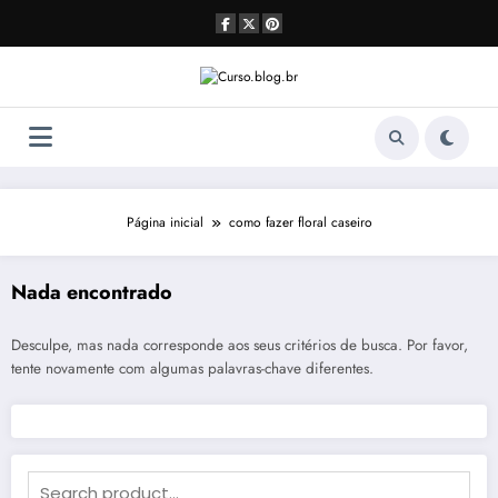
Pular
para
o
conteúdo
Página inicial
como fazer floral caseiro
Nada encontrado
Desculpe, mas nada corresponde aos seus critérios de busca. Por favor,
tente novamente com algumas palavras-chave diferentes.