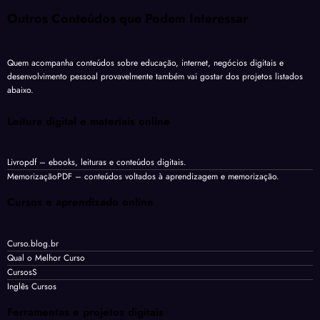
Outros Conteúdos que Podem Interessar
Quem acompanha conteúdos sobre educação, internet, negócios digitais e
desenvolvimento pessoal provavelmente também vai gostar dos projetos listados
abaixo.
Leitura digital e materiais online
Livropdf
– ebooks, leituras e conteúdos digitais.
MemorizaçãoPDF
– conteúdos voltados à aprendizagem e memorização.
Cursos e aprendizado online
Curso.blog.br
Qual o Melhor Curso
CursosS
Inglês Cursos
Ferramentas e projetos digitais