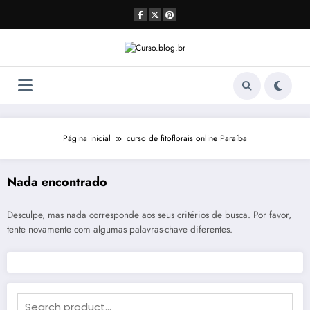
Pular
para
o
conteúdo
Página inicial
curso de fitoflorais online Paraíba
Nada encontrado
Desculpe, mas nada corresponde aos seus critérios de busca. Por favor,
tente novamente com algumas palavras-chave diferentes.