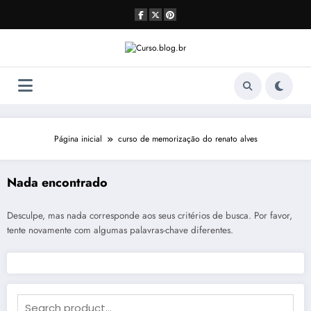
Pular
para
o
conteúdo
Página inicial
curso de memorização do renato alves
Nada encontrado
Desculpe, mas nada corresponde aos seus critérios de busca. Por favor,
tente novamente com algumas palavras-chave diferentes.