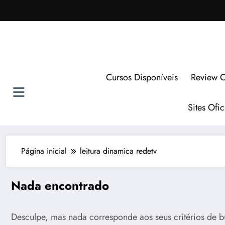
Pular
para
o
conteúdo
Cursos Disponíveis
Review C
Sites Ofi
Página inicial
leitura dinamica redetv
Nada encontrado
Desculpe, mas nada corresponde aos seus critérios de b