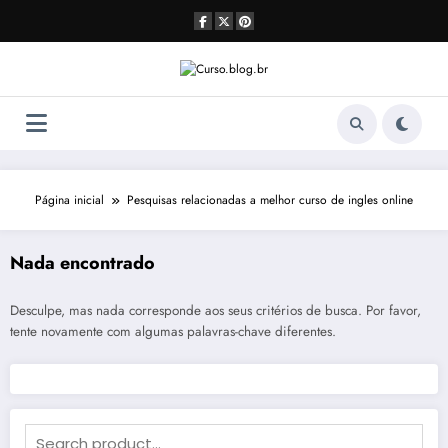
Pular
para
o
conteúdo
Página inicial
Pesquisas relacionadas a melhor curso de ingles online
Nada encontrado
Desculpe, mas nada corresponde aos seus critérios de busca. Por favor,
tente novamente com algumas palavras-chave diferentes.