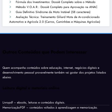
Fórmula dos Investimentos: Dossiê Completo sobre o Método
Método V.O.A.R.: Dossiê Completo para Aprovação na ANAC
Guia Definitivo Síndrome da Moto Instável (58 caracteres)
Avaliação Técnica: Treinamento Giliard Mota de Ar-condicionado
Automotivo e Agrícola 2.0 (Carros, Caminhões e Máquinas Agrícolas)
Outros Conteúdos que Podem Interessar
Quem acompanha conteúdos sobre educação, internet, negócios digitais e
desenvolvimento pessoal provavelmente também vai gostar dos projetos listados
abaixo.
Leitura digital e materiais online
Livropdf
– ebooks, leituras e conteúdos digitais.
MemorizaçãoPDF
– conteúdos voltados à aprendizagem e memorização.