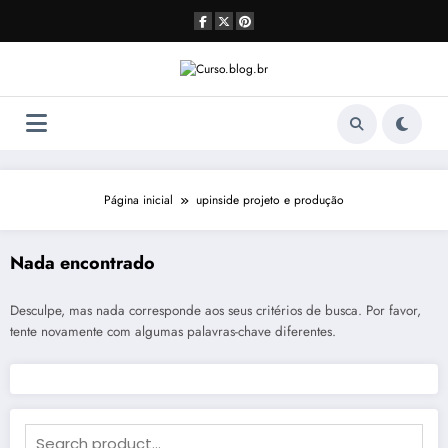
Pular
para
o
conteúdo
Página inicial
upinside projeto e produção
Nada encontrado
Desculpe, mas nada corresponde aos seus critérios de busca. Por favor,
tente novamente com algumas palavras-chave diferentes.