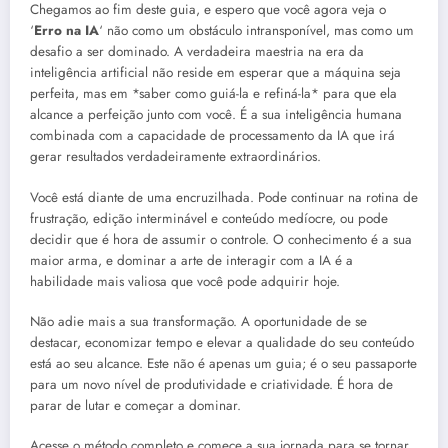
Chegamos ao fim deste guia, e espero que você agora veja o
‘
Erro na IA
‘ não como um obstáculo intransponível, mas como um
desafio a ser dominado. A verdadeira maestria na era da
inteligência artificial não reside em esperar que a máquina seja
perfeita, mas em *saber como guiá-la e refiná-la* para que ela
alcance a perfeição junto com você. É a sua inteligência humana
combinada com a capacidade de processamento da IA que irá
gerar resultados verdadeiramente extraordinários.
Você está diante de uma encruzilhada. Pode continuar na rotina de
frustração, edição interminável e conteúdo medíocre, ou pode
decidir que é hora de assumir o controle. O conhecimento é a sua
maior arma, e dominar a arte de interagir com a IA é a
habilidade mais valiosa que você pode adquirir hoje.
Não adie mais a sua transformação. A oportunidade de se
destacar, economizar tempo e elevar a qualidade do seu conteúdo
está ao seu alcance. Este não é apenas um guia; é o seu passaporte
para um novo nível de produtividade e criatividade. É hora de
parar de lutar e começar a dominar.
Acesse o método completo e comece a sua jornada para se tornar