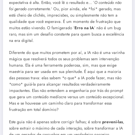
expectativa é alta. Então, você lê o resultado e… ‘
O conteúdo não
foi gerado corretamente.
‘ Ou, pior ainda, ele *foi* gerado, mas
está cheio de clichês, imprecisões, ou simplesmente não tem a
qualidade que você esperava. É um momento de frustração que
muitos estão vivendo. O famigerado ‘
Erro na IA
‘ não é um bug
raro, mas sim um desafio constante para quem busca a excelência
na era digital.
Diferente do que muitos prometem por aí, a IA não é uma varinha
mágica que resolverá todos os seus problemas sem intervenção
humana. Ela é uma ferramenta poderosa, sim, mas que exige
maestria para ser usada em sua plenitude. É aqui que a maioria
das pessoas trava: elas sabem *o que* a IA pode fazer, mas não
*como* guiá-la para alcançar resultados verdadeiramente
impactantes. Elas não entendem a engenharia por trás do prompt
que gera um conteúdo medíocre versus um conteúdo excepcional.
Mas e se houvesse um caminho claro para transformar essa
frustração em total domínio?
Este guia não é apenas sobre corrigir falhas; é sobre
preveni-las
,
sobre extrair o máximo de cada interação, sobre transformar a IA
de um gerador de rascunhos em um verdadeiro parceiro