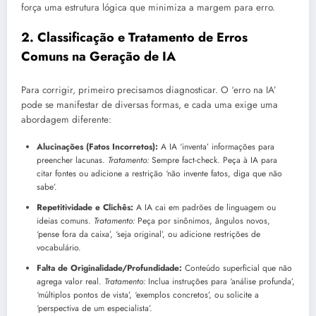
força uma estrutura lógica que minimiza a margem para erro.
2. Classificação e Tratamento de Erros
Comuns na Geração de IA
Para corrigir, primeiro precisamos diagnosticar. O ‘erro na IA’
pode se manifestar de diversas formas, e cada uma exige uma
abordagem diferente:
Alucinações (Fatos Incorretos):
A IA ‘inventa’ informações para
preencher lacunas.
Tratamento:
Sempre fact-check. Peça à IA para
citar fontes ou adicione a restrição ‘não invente fatos, diga que não
sabe’.
Repetitividade e Clichês:
A IA cai em padrões de linguagem ou
ideias comuns.
Tratamento:
Peça por sinônimos, ângulos novos,
‘pense fora da caixa’, ‘seja original’, ou adicione restrições de
vocabulário.
Falta de Originalidade/Profundidade:
Conteúdo superficial que não
agrega valor real.
Tratamento:
Inclua instruções para ‘análise profunda’,
‘múltiplos pontos de vista’, ‘exemplos concretos’, ou solicite a
‘perspectiva de um especialista’.