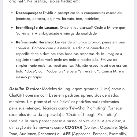
original*. Na prática, isso se traduz em:
Decomposição:
Dividir o prompt em seus componentes essenciais
(contexto, persona, objetivo, formato, tom, restrições).
Identificação de Lacunas:
Onde faltou clareza? Onde a IA teve que
‘adivinhar’? A ambiguidade é inimiga da qualidade.
Refinamento Iterativo:
Em vez de um único prompt, pense em uma
conversa. Comece com o essencial e adicione camadas de
especificidade e detalhes com base nas respostas da IA. Imagine a
seguinte situação: você pede um bolo e recebe pão. Em vez de
simplesmente reclamar, você analisa: ‘Ah, não especifiquei que era um
bolo *doce*, com *cobertura* e para *aniversário*’. Com a IA, é o
mesmo princípio.
Detalhe Técnico:
Modelos de linguagem grandes (LLMs) como o
ChatGPT operam com base em padrões aprendidos de dados
massivos. Um prompt eficaz ‘ativa’ os padrões mais relevantes
para sua intenção. Técnicas como ‘Few-Shot Prompting’ (fornecer
exemplos de saída esperada) e ‘Chain-of-Thought Prompting’
(pedir à IA para pensar passo a passo) são cruciais. Além disso, a
utilização de frameworks como
CO-STAR
(Context, Objective, Style,
Tone, Audience, Response) ou
APE
(Approach, Persona, Exemplify)