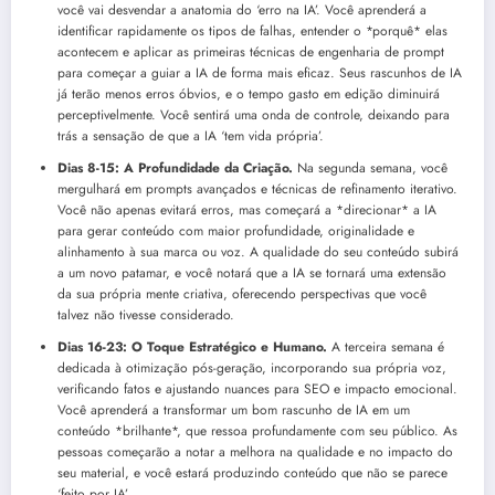
você vai desvendar a anatomia do ‘erro na IA’. Você aprenderá a
identificar rapidamente os tipos de falhas, entender o *porquê* elas
acontecem e aplicar as primeiras técnicas de engenharia de prompt
para começar a guiar a IA de forma mais eficaz. Seus rascunhos de IA
já terão menos erros óbvios, e o tempo gasto em edição diminuirá
perceptivelmente. Você sentirá uma onda de controle, deixando para
trás a sensação de que a IA ‘tem vida própria’.
Dias 8-15: A Profundidade da Criação.
Na segunda semana, você
mergulhará em prompts avançados e técnicas de refinamento iterativo.
Você não apenas evitará erros, mas começará a *direcionar* a IA
para gerar conteúdo com maior profundidade, originalidade e
alinhamento à sua marca ou voz. A qualidade do seu conteúdo subirá
a um novo patamar, e você notará que a IA se tornará uma extensão
da sua própria mente criativa, oferecendo perspectivas que você
talvez não tivesse considerado.
Dias 16-23: O Toque Estratégico e Humano.
A terceira semana é
dedicada à otimização pós-geração, incorporando sua própria voz,
verificando fatos e ajustando nuances para SEO e impacto emocional.
Você aprenderá a transformar um bom rascunho de IA em um
conteúdo *brilhante*, que ressoa profundamente com seu público. As
pessoas começarão a notar a melhora na qualidade e no impacto do
seu material, e você estará produzindo conteúdo que não se parece
‘feito por IA’.