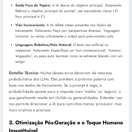
Saída Fora do Tópico:
A IA desvia do objetivo principal.
Tratamento:
Reforce o objetivo principal do prompt, use marcadores claros (‘O
foco principal é X’).
Viés Inconsciente:
A IA reflete vieses presentes nos dados de
treinamento.
Tratamento:
Peça por ‘perspectivas diversas’, ‘linguagem
inclusiva’, ou revise criticamente o output para preconceitos sutis.
Linguagem Robótica/Não Natural:
O texto soa artificial ou
impessoal.
Tratamento:
Especifique um ‘tom conversacional’, ‘humano’,
‘engajador’, ou peça para ‘escrever como se estivesse falando com um
amigo’.
Detalhe Técnico:
Muitos desses erros decorrem da natureza
probabilística dos LLMs. Eles prevêem a próxima palavra com
base nos dados de treinamento. Se o prompt é vago, a
probabilidade aponta para a resposta mais ‘média’ ou ‘segura’, o
que geralmente resulta em clichês ou generalidades. Entender isso
nos permite direcionar a IA para caminhos menos ‘prováveis’ mas
mais criativos e precisos.
3. Otimização Pós-Geração e o Toque Humano
Insustituível