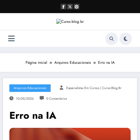
Pular
para
o
conteúdo
Página inicial
Arquivos Educacionais
Erro na IA
Arquivos Educacionais
Especialistas Em Cursos | Curso.blog.br
10/05/2026
0 Comentários
Erro na IA