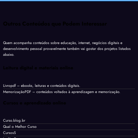
Outros Conteúdos que Podem Interessar
Quem acompanha conteúdos sobre educação, internet, negócios digitais e
desenvolvimento pessoal provavelmente também vai gostar dos projetos listados
abaixo.
Leitura digital e materiais online
Livropdf
– ebooks, leituras e conteúdos digitais.
MemorizaçãoPDF
– conteúdos voltados à aprendizagem e memorização.
Cursos e aprendizado online
Curso.blog.br
Qual o Melhor Curso
CursosS