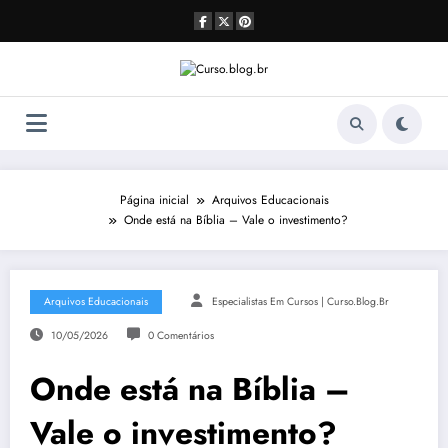
Pular
para
o
conteúdo
Página inicial
Arquivos Educacionais
Onde está na Bíblia – Vale o investimento?
Arquivos Educacionais
Especialistas Em Cursos | Curso.blog.br
10/05/2026
0 Comentários
Onde está na Bíblia –
Vale o investimento?