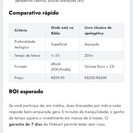
perspectiva católica, poucas avaliações (49).
Comparativo rápido
Onde está na
Livro clássico de
Critério
Bíblia
apologética
Profundidade
Superficial
Avançada
teológica
Tempo de leitura
1–3 h
20 h+
eBook
Formato
Volume físico + CD
(PDF/Kindle)
Preço
R$99,90
R$250‑R$600
ROI esperado
Se você participa de, em média, duas discussões por mês e cada
resposta bem‑amparada gera 5 minutos de tranquilidade, o ganho
de tempo supera o investimento em menos de 6 meses. O
garantia de 7 dias
da Hotmart permite testar sem risco.