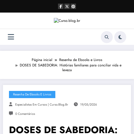
Pular
para
o
conteúdo
Página inicial
Resenha de Ebooks e Livros
DOSES DE SABEDORIA: Histórias familiares para conciliar vida e
leveza
Resenha De Ebooks E Livros
Especialistas Em Cursos | Curso.blog.br
19/05/2026
0 Comentários
DOSES DE SABEDORIA: