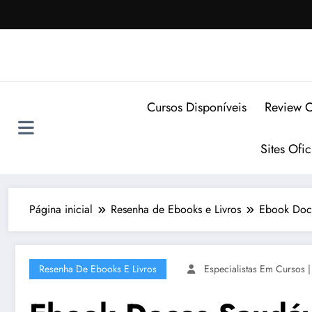
Pular
para
o
conteúdo
Cursos Disponíveis
Review C
Sites Ofi
Página inicial
Resenha de Ebooks e Livros
Ebook Doce
Resenha De Ebooks E Livros
Especialistas Em Cursos |