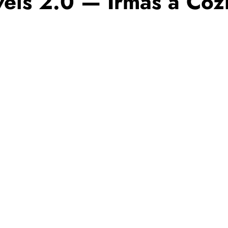
is 2.0 — Irmãs a Cozi