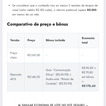
Se considerar que o conteúdo traz ao menos 2 sessões de terapia de
casal (valor médio R$ 150 cada), o retorno potencial supera
R$ 300
em menos de um mês.
Comparativo de preço e bônus
Economia
Versão
Preço
Bônus incluído
total
Preço
R$ 247,00
‑
‑
cheio
R$ 98,80 +
Guia “Comunicação
R$ 79,80
Desconto
Eficaz” (R$ 49,90) +
R$ 148,20
em bônus
40 %
Áudio‑aula “Rituais de
=
Conexão” (R$ 29,90)
R$ 178,60
📊 SIMULAR ECONOMIA DE LOTE NO SITE SEGURO →