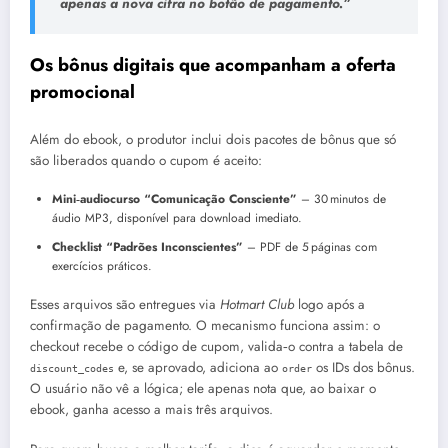
apenas a nova cifra no botão de pagamento.”
Os bônus digitais que acompanham a oferta
promocional
Além do ebook, o produtor inclui dois pacotes de bônus que só
são liberados quando o cupom é aceito:
Mini‑audiocurso “Comunicação Consciente”
– 30 minutos de
áudio MP3, disponível para download imediato.
Checklist “Padrões Inconscientes”
– PDF de 5 páginas com
exercícios práticos.
Esses arquivos são entregues via
Hotmart Club
logo após a
confirmação de pagamento. O mecanismo funciona assim: o
checkout recebe o código de cupom, valida‑o contra a tabela de
e, se aprovado, adiciona ao
os IDs dos bônus.
discount_codes
order
O usuário não vê a lógica; ele apenas nota que, ao baixar o
ebook, ganha acesso a mais três arquivos.