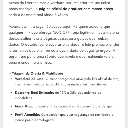
cantos da internet, mas a verdade costuma estar em um único
ponto confiável: a
página oficial do produtor com menor preço
,
onde o desconto real ainda é válido.
Mesmo assim, a caça não acaba aqui. Há quem acredite que
qualquer link que ofereça “50% OFF” seja legítimo, mas a maioria
desses atalhos leva a páginas vazias ou a golpes que roubam
dados. O desafio real é separar o verdadeiro lote promocional dos
falsos, antes que o tempo ou a quantidade de vagas se esgote. A
seguir, um panorama rápido que revela o que realmente vale a
pena e onde mora o risco.
⚡ Triagem da Oferta & Viabilidade
Veredicto do Lote:
O menor preço está ativo pelo link oficial de lote,
mas há um limite de vagas diário que explicamos mais abaixo.
Desconto Real Estimado:
de 15% a 35% dependendo da
modalidade.
Maior Risco:
Encontrar links secundários falsos em fóruns de spam.
Perfil Atendido:
Consumidor que quer segurança de reembolso e
menor preço homologado.