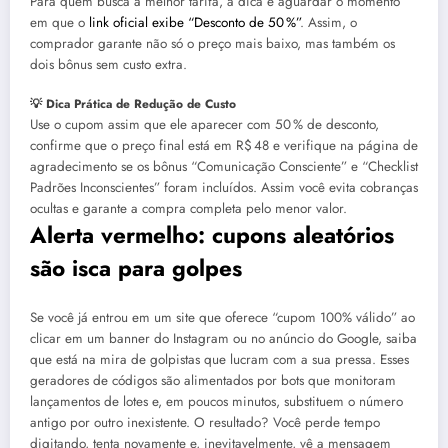
Para quem busca a melhor tarifa, a dica é aguardar o momento
em que o
link oficial exibe “Desconto de 50 %”
. Assim, o
comprador garante não só o preço mais baixo, mas também os
dois bônus sem custo extra.
💡 Dica Prática de Redução de Custo
Use o cupom assim que ele aparecer com 50 % de desconto,
confirme que o preço final está em R$ 48 e verifique na página de
agradecimento se os bônus “Comunicação Consciente” e “Checklist
Padrões Inconscientes” foram incluídos. Assim você evita cobranças
ocultas e garante a compra completa pelo menor valor.
Alerta vermelho: cupons aleatórios
são isca para golpes
Se você já entrou em um site que oferece “cupom 100% válido” ao
clicar em um banner do Instagram ou no anúncio do Google, saiba
que está na mira de golpistas que lucram com a sua pressa. Esses
geradores de códigos são alimentados por bots que monitoram
lançamentos de lotes e, em poucos minutos, substituem o número
antigo por outro inexistente. O resultado? Você perde tempo
digitando, tenta novamente e, inevitavelmente, vê a mensagem