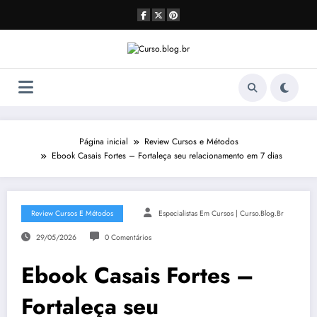
Pular
para
o
conteúdo
Página inicial
Review Cursos e Métodos
Ebook Casais Fortes – Fortaleça seu relacionamento em 7 dias
Review Cursos E Métodos
Especialistas Em Cursos | Curso.blog.br
29/05/2026
0 Comentários
Ebook Casais Fortes –
Fortaleça seu