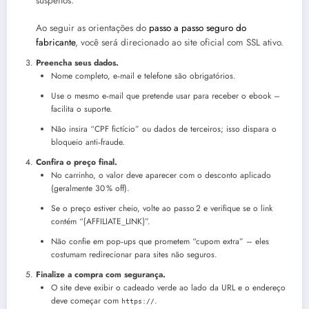
suspeitos.
Ao seguir as orientações do
passo a passo seguro do
fabricante
, você será direcionado ao site oficial com SSL ativo.
Preencha seus dados.
Nome completo, e‑mail e telefone são obrigatórios.
Use o mesmo e‑mail que pretende usar para receber o ebook –
facilita o suporte.
Não insira “CPF fictício” ou dados de terceiros; isso dispara o
bloqueio anti‑fraude.
Confira o preço final.
No carrinho, o valor deve aparecer com o desconto aplicado
(geralmente 30 % off).
Se o preço estiver cheio, volte ao passo 2 e verifique se o link
contém “{AFFILIATE_LINK}”.
Não confie em pop‑ups que prometem “cupom extra” – eles
costumam redirecionar para sites não seguros.
Finalize a compra com segurança.
O site deve exibir o cadeado verde ao lado da URL e o endereço
deve começar com
.
https://