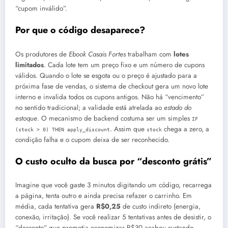
“cupom inválido”.
Por que o código desaparece?
Os produtores de
Ebook Casais Fortes
trabalham com
lotes
limitados
. Cada lote tem um preço fixo e um número de cupons
válidos. Quando o lote se esgota ou o preço é ajustado para a
próxima fase de vendas, o sistema de checkout gera um novo lote
interno e invalida todos os cupons antigos. Não há “vencimento”
no sentido tradicional; a validade está atrelada ao
estado do
estoque
. O mecanismo de backend costuma ser um simples
IF
. Assim que
chega a zero, a
(stock > 0) THEN apply_discount
stock
condição falha e o cupom deixa de ser reconhecido.
O custo oculto da busca por “desconto grátis”
Imagine que você gaste 3 minutos digitando um código, recarrega
a página, tenta outro e ainda precisa refazer o carrinho. Em
média, cada tentativa gera
R$0,25
de custo indireto (energia,
conexão, irritação). Se você realizar 5 tentativas antes de desistir, o
“desconto” que prometia economizar R$30 acabou custando