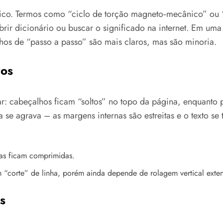
cnico. Termos como “ciclo de torção magneto‑mecânico” ou 
rir dicionário ou buscar o significado na internet. Em uma l
chos de “passo a passo” são mais claros, mas são minoria.
vos
ar: cabeçalhos ficam “soltos” no topo da página, enquanto
se agrava – as margens internas são estreitas e o texto s
as ficam comprimidas.
 “corte” de linha, porém ainda depende de rolagem vertical exten
s