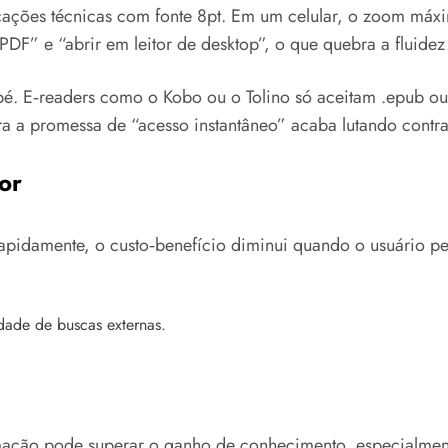
ificações técnicas com fonte 8pt. Em um celular, o zoom máx
m PDF” e “abrir em leitor de desktop”, o que quebra a fluidez
pé. E‑readers como o Kobo ou o Tolino só aceitam .epub ou 
 a promessa de “acesso instantâneo” acaba lutando contra 
or
 rapidamente, o custo‑benefício diminui quando o usuário 
idade de buscas externas.
rmação pode superar o ganho de conhecimento, especialmen