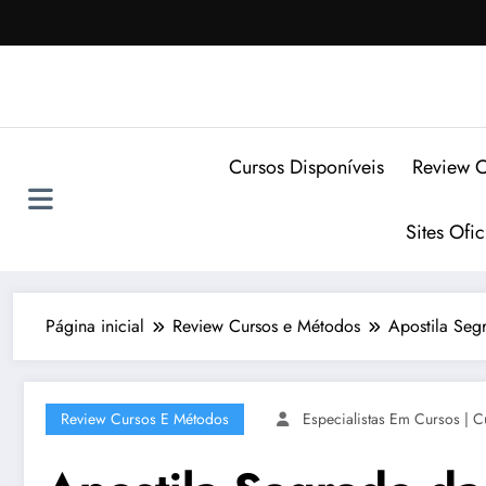
Pular
para
o
conteúdo
Cursos Disponíveis
Review C
Sites Ofi
Página inicial
Review Cursos e Métodos
Apostila Seg
Review Cursos E Métodos
Especialistas Em Cursos | C