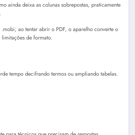
imo ainda deixa as colunas sobrepostas, praticamente
.
.mobi; ao tentar abrir o PDF, o aparelho converte o
limitações de formato.
perde tempo decifrando termos ou ampliando tabelas.
te para técnicos que precisam de respostas