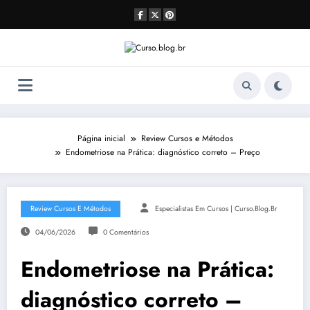
Pular
para
o
conteúdo
Página inicial
Review Cursos e Métodos
Endometriose na Prática: diagnóstico correto – Preço
Review Cursos E Métodos
Especialistas Em Cursos | Curso.blog.br
04/06/2026
0 Comentários
Endometriose na Prática:
diagnóstico correto –