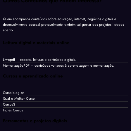
Outros Conteúdos que Podem Interessar
Quem acompanha conteúdos sobre educação, internet, negócios digitais e
desenvolvimento pessoal provavelmente também vai gostar dos projetos listados
abaixo.
Leitura digital e materiais online
Livropdf
– ebooks, leituras e conteúdos digitais.
MemorizaçãoPDF
– conteúdos voltados à aprendizagem e memorização.
Cursos e aprendizado online
Curso.blog.br
Qual o Melhor Curso
CursosS
Inglês Cursos
Ferramentas e projetos digitais