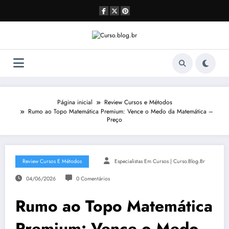
Pular
para
o
conteúdo
Página inicial
Review Cursos e Métodos
Rumo ao Topo Matemática Premium: Vence o Medo da Matemática –
Preço
Review Cursos E Métodos
Especialistas Em Cursos | Curso.blog.br
04/06/2026
0 Comentários
Rumo ao Topo Matemática
Premium: Vence o Medo