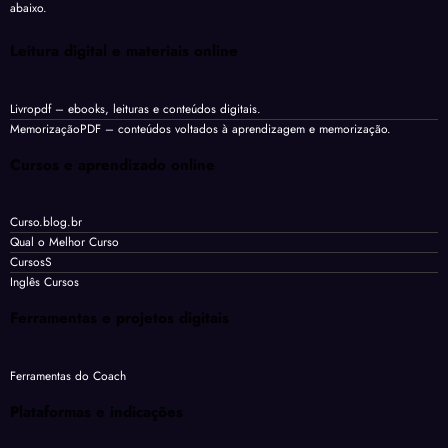
abaixo.
Leitura digital e materiais online
Livropdf
– ebooks, leituras e conteúdos digitais.
MemorizaçãoPDF
– conteúdos voltados à aprendizagem e memorização.
Cursos e aprendizado online
Curso.blog.br
Qual o Melhor Curso
CursosS
Inglês Cursos
Ferramentas e projetos digitais
Ferramentas do Coach
Plataformas e indicações