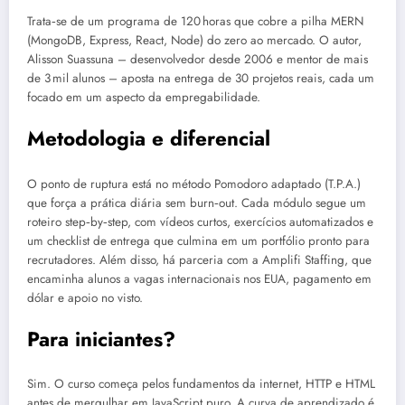
Trata‑se de um programa de 120 horas que cobre a pilha MERN
(MongoDB, Express, React, Node) do zero ao mercado. O autor,
Alisson Suassuna – desenvolvedor desde 2006 e mentor de mais
de 3 mil alunos – aposta na entrega de 30 projetos reais, cada um
focado em um aspecto da empregabilidade.
Metodologia e diferencial
O ponto de ruptura está no método Pomodoro adaptado (T.P.A.)
que força a prática diária sem burn‑out. Cada módulo segue um
roteiro step‑by‑step, com vídeos curtos, exercícios automatizados e
um checklist de entrega que culmina em um portfólio pronto para
recrutadores. Além disso, há parceria com a Amplifi Staffing, que
encaminha alunos a vagas internacionais nos EUA, pagamento em
dólar e apoio no visto.
Para iniciantes?
Sim. O curso começa pelos fundamentos da internet, HTTP e HTML
antes de mergulhar em JavaScript puro. A curva de aprendizado é