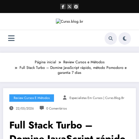
Pular
para
o
conteúdo
Página inicial
Review Cursos e Métodos
Full Stack Turbo – Domine JavaScript rápido, método Pomodoro e
garantia 7 dias
Review Cursos E Métodos
Especialistas Em Cursos | Curso.blog.br
22/05/2026
0 Comentários
Full Stack Turbo –
Domine JavaScript rápido,