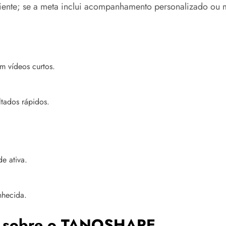
ciente; se a meta inclui acompanhamento personalizado ou m
m vídeos curtos.
ltados rápidos.
e ativa.
nhecida.
s sobre o TANOSHAPE