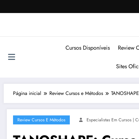
Pular
para
o
conteúdo
Cursos Disponíveis
Review C
Sites Ofi
Página inicial
Review Cursos e Métodos
TANOSHAPE: 
Review Cursos E Métodos
Especialistas Em Cursos | C