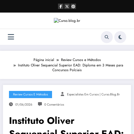
Pular
para
o
conteúdo
Página inicial
Review Cursos e Métodos
Instituto Oliver Sequencial Superior EAD: Diploma em 3 Meses para
Concursos Polciais
Review Cursos E Métodos
Especialistas Em Cursos | Curso.blog.br
01/06/2026
0 Comentários
Instituto Oliver
Sequencial Superior EAD: