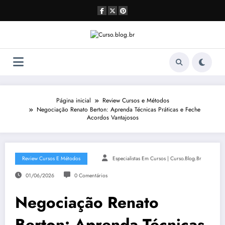
Pular
para
o
conteúdo
Página inicial
Review Cursos e Métodos
Negociação Renato Berton: Aprenda Técnicas Práticas e Feche
Acordos Vantajosos
Review Cursos E Métodos
Especialistas Em Cursos | Curso.blog.br
01/06/2026
0 Comentários
Negociação Renato
Berton: Aprenda Técnicas