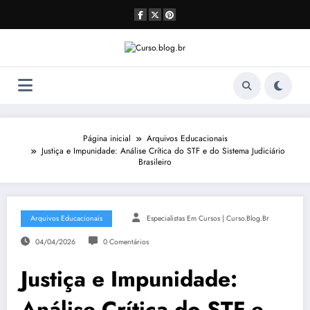
Pular
para
o
conteúdo
Página inicial
Arquivos Educacionais
Justiça e Impunidade: Análise Crítica do STF e do Sistema Judiciário
Brasileiro
Arquivos Educacionais
Especialistas Em Cursos | Curso.blog.br
04/04/2026
0 Comentários
Justiça e Impunidade:
Análise Crítica do STF e