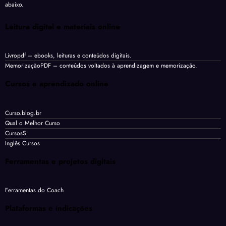
abaixo.
Leitura digital e materiais online
Livropdf
– ebooks, leituras e conteúdos digitais.
MemorizaçãoPDF
– conteúdos voltados à aprendizagem e memorização.
Cursos e aprendizado online
Curso.blog.br
Qual o Melhor Curso
CursosS
Inglês Cursos
Ferramentas e projetos digitais
Ferramentas do Coach
Plataformas e indicações