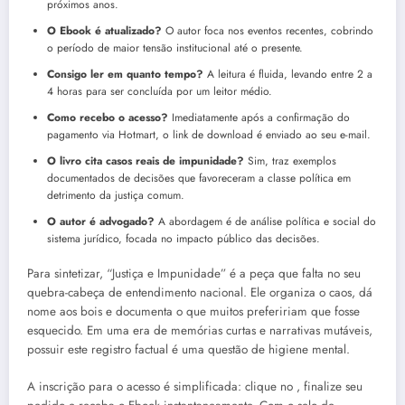
próximos anos.
O Ebook é atualizado?
O autor foca nos eventos recentes, cobrindo
o período de maior tensão institucional até o presente.
Consigo ler em quanto tempo?
A leitura é fluida, levando entre 2 a
4 horas para ser concluída por um leitor médio.
Como recebo o acesso?
Imediatamente após a confirmação do
pagamento via Hotmart, o link de download é enviado ao seu e-mail.
O livro cita casos reais de impunidade?
Sim, traz exemplos
documentados de decisões que favoreceram a classe política em
detrimento da justiça comum.
O autor é advogado?
A abordagem é de análise política e social do
sistema jurídico, focada no impacto público das decisões.
Para sintetizar, “Justiça e Impunidade” é a peça que falta no seu
quebra-cabeça de entendimento nacional. Ele organiza o caos, dá
nome aos bois e documenta o que muitos prefeririam que fosse
esquecido. Em uma era de memórias curtas e narrativas mutáveis,
possuir este registro factual é uma questão de higiene mental.
A inscrição para o acesso é simplificada: clique no
, finalize seu