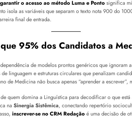
garantir o acesso ao método Luma e Ponto
significa m
ento isola as variáveis que separam o texto nota 900 do 10
rreira final de entrada.
r que 95% dos Candidatos a Me
na dependência de modelos prontos genéricos que ignoram 
os de linguagem e estruturas circulares que penalizam candi
luno de Medicina não busca apenas “aprender a escrever”, m
e de quem domina a Linguística para decodificar o que está
oca na
Sinergia Sistêmica
, conectando repertório sociocult
casso,
inscrever-se no CRM Redação
é uma decisão de ot
.