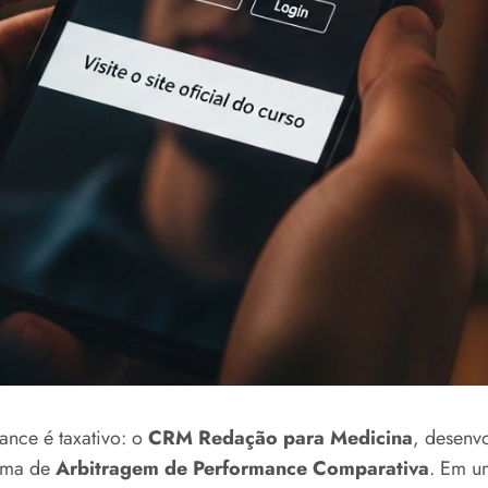
ance é taxativo: o
CRM Redação para Medicina
, desenv
tema de
Arbitragem de Performance Comparativa
. Em u