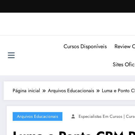
Pular
para
o
conteúdo
Cursos Disponíveis
Review C
Sites Ofi
Página inicial
Arquivos Educacionais
Luma e Ponto C
Arquivos Educacionais
Especialistas Em Cursos | Curs