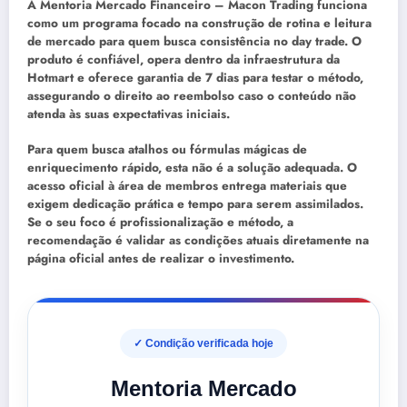
A
Mentoria Mercado Financeiro – Macon Trading
funciona
como um programa focado na construção de rotina e leitura
de mercado para quem busca consistência no day trade. O
produto é confiável, opera dentro da infraestrutura da
Hotmart
e oferece
garantia
de 7 dias para testar o método,
assegurando o direito ao reembolso caso o conteúdo não
atenda às suas expectativas iniciais.
Para quem busca atalhos ou fórmulas mágicas de
enriquecimento rápido, esta não é a solução adequada. O
acesso oficial à
área de membros
entrega materiais que
exigem dedicação prática e tempo para serem assimilados.
Se o seu foco é profissionalização e método, a
recomendação é validar as condições atuais diretamente na
página oficial antes de realizar o investimento.
✓ Condição verificada hoje
Mentoria Mercado