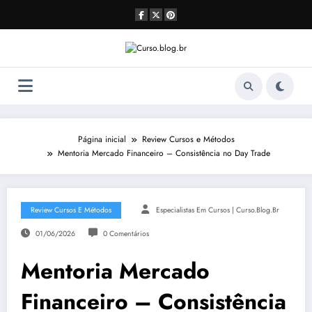
Pular
para
o
conteúdo
Página inicial
Review Cursos e Métodos
Mentoria Mercado Financeiro – Consistência no Day Trade
Review Cursos E Métodos
Especialistas Em Cursos | Curso.blog.br
01/06/2026
0 Comentários
Mentoria Mercado
Financeiro – Consistência