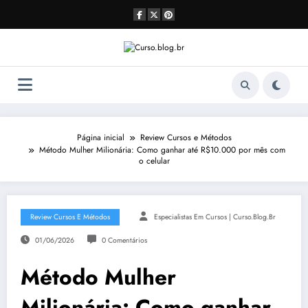
Pular
para
o
conteúdo
Página inicial
Review Cursos e Métodos
Método Mulher Milionária: Como ganhar até R$10.000 por mês com
o celular
Review Cursos E Métodos
Especialistas Em Cursos | Curso.blog.br
01/06/2026
0 Comentários
Método Mulher
Milionária: Como ganhar