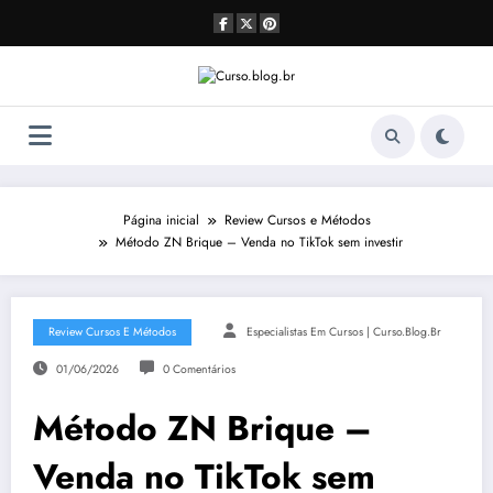
Pular
para
o
conteúdo
Página inicial
Review Cursos e Métodos
Método ZN Brique – Venda no TikTok sem investir
Review Cursos E Métodos
Especialistas Em Cursos | Curso.blog.br
01/06/2026
0 Comentários
Método ZN Brique –
Venda no TikTok sem