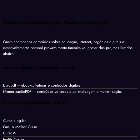
Outros Conteúdos que Podem Interessar
Quem acompanha conteúdos sobre educação, internet, negócios digitais e
desenvolvimento pessoal provavelmente também vai gostar dos projetos listados
abaixo.
Leitura digital e materiais online
Livropdf
– ebooks, leituras e conteúdos digitais.
MemorizaçãoPDF
– conteúdos voltados à aprendizagem e memorização.
Cursos e aprendizado online
Curso.blog.br
Qual o Melhor Curso
CursosS
Inglês Cursos