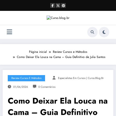
Pular
para
o
conteúdo
Página inicial
Review Cursos e Métodos
Como Deixar Ela Louca na Cama – Guia Definitivo de Julia Santos
Review Cursos E Métodos
Especialistas Em Cursos | Curso.blog.br
01/06/2026
0 Comentários
Como Deixar Ela Louca na
Cama – Guia Definitivo