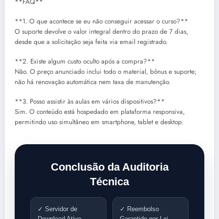
**FAQ**
**1. O que acontece se eu não conseguir acessar o curso?**
O suporte devolve o valor integral dentro do prazo de 7 dias,
desde que a solicitação seja feita via email registrado.
**2. Existe algum custo oculto após a compra?**
Não. O preço anunciado inclui todo o material, bônus e suporte;
não há renovação automática nem taxa de manutenção.
**3. Posso assistir às aulas em vários dispositivos?**
Sim. O conteúdo está hospedado em plataforma responsiva,
permitindo uso simultâneo em smartphone, tablet e desktop.
Conclusão da Auditoria
Técnica
✓ Servidor de
✓ Reembolso
Download Ativo
Garantido por Lei